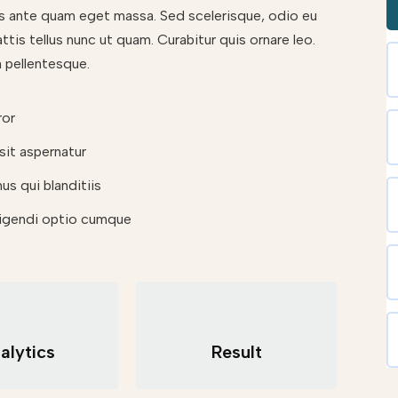
ices ante quam eget massa. Sed scelerisque, odio eu
ttis tellus nunc ut quam. Curabitur quis ornare leo.
 pellentesque.
ror
it aspernatur
s qui blanditiis
ligendi optio cumque
alytics
Result