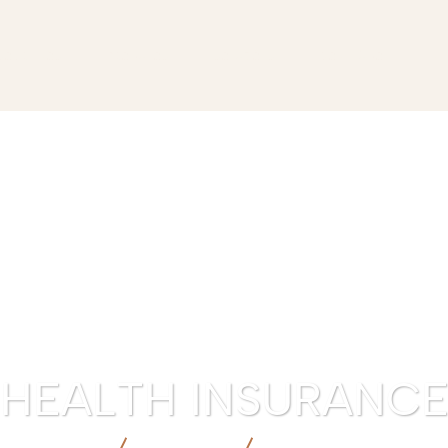
SOBRE NÓS
PRODUTOS
SOLUÇÕES
CONTEÚDO
INT
HEALTH INSURANC
SANYUU
PRODUTOS
HEALTH INSURANCE