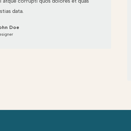
 atque corrupti quos dolores et quas
tias data.
ohn Doe
esigner