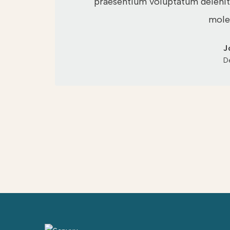
praesentium voluptatum deleniti
moles
J
D