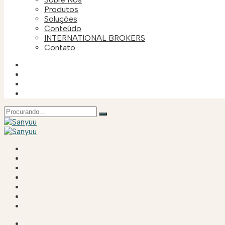
Produtos
Soluções
Conteúdo
INTERNATIONAL BROKERS
Contato
Pesquisar
por:
HOME
SOBRE NÓS
PRODUTOS
SOLUÇÕES
CONTEÚDO
INTERNATIONAL BROKERS
CONTATO