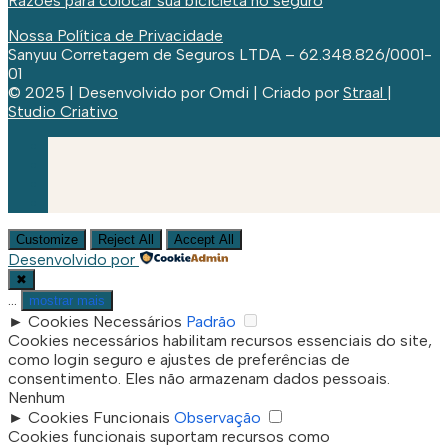
Razões para colocar sua bicicleta no seguro
Nossa Política de Privacidade
Sanyuu Corretagem de Seguros LTDA – 62.348.826/0001-
01
© 2025 | Desenvolvido por Omdi | Criado por
Straal |
Studio Criativo
Customize
Reject All
Accept All
Desenvolvido por
✖
...
mostrar mais
►
Cookies Necessários
Padrão
Cookies necessários habilitam recursos essenciais do site,
como login seguro e ajustes de preferências de
consentimento. Eles não armazenam dados pessoais.
Nenhum
►
Cookies Funcionais
Observação
Cookies funcionais suportam recursos como