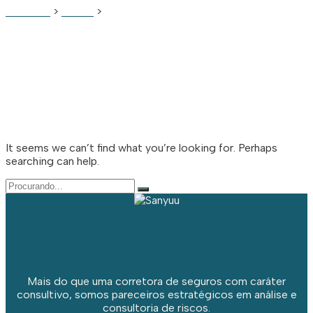
SANYUU
>
BLOG
>
DEVELOPMENT
It seems we can’t find what you’re looking for. Perhaps
searching can help.
Pesquisar
por:
Mais do que uma corretora de seguros com caráter
consultivo, somos pareceiros estratégicos em análise e
consultoria de riscos.